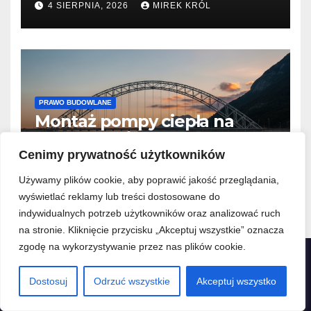
4 SIERPNIA, 2026
MIREK KRÓL
masy bitumiczne?
PRAWO BUDOWLANE
Montaż pompy ciepła na
dachu: Czy instalacja
wymaga zgłoszenia lub
Cenimy prywatność użytkowników
1 SIERPNIA, 2026
MIREK KRÓL
pozwolenia na budowę?
Używamy plików cookie, aby poprawić jakość przeglądania,
wyświetlać reklamy lub treści dostosowane do
indywidualnych potrzeb użytkowników oraz analizować ruch
na stronie. Kliknięcie przycisku „Akceptuj wszystkie” oznacza
zgodę na wykorzystywanie przez nas plików cookie.
Remonty budowlane
Dostosuj
Odrzuć wszystkie
Akceptuj wszystko
Budujemy Twoją przyszłość