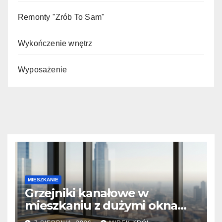
Remonty "Zrób To Sam"
Wykończenie wnętrz
Wyposażenie
MIESZKANIE
Grzejniki kanałowe w
mieszkaniu z dużymi oknami:
Montaż i efektywność