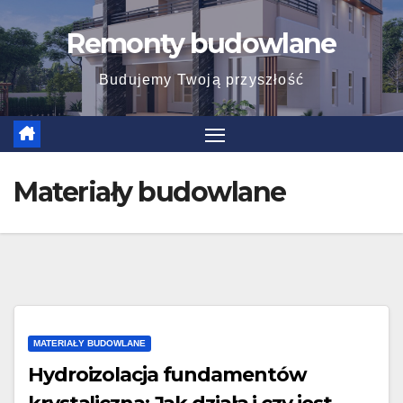
Skip
Remonty budowlane
to
content
Budujemy Twoją przyszłość
Materiały budowlane
MATERIAŁY BUDOWLANE
Hydroizolacja fundamentów