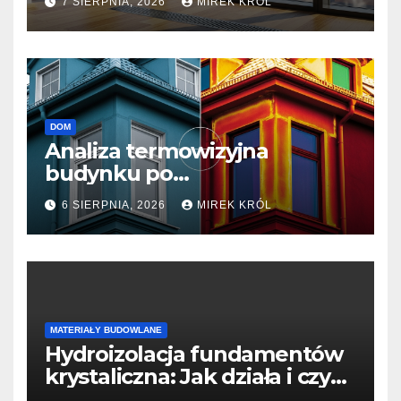
7 SIERPNIA, 2026
MIREK KRÓL
cieplna.
DOM
Analiza termowizyjna
budynku po
termomodernizacji: Jak
6 SIERPNIA, 2026
MIREK KRÓL
sprawdzić efektywność prac?
MATERIAŁY BUDOWLANE
Hydroizolacja fundamentów
krystaliczna: Jak działa i czy
jest lepsza niż tradycyjne