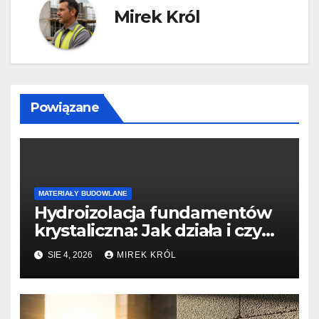
Mirek Król
Powiązane
MATERIAŁY BUDOWLANE
Hydroizolacja fundamentów
krystaliczna: Jak działa i czy
jest lepsza niż tradycyjne
SIE 4, 2026
MIREK KRÓL
masy bitumiczne?