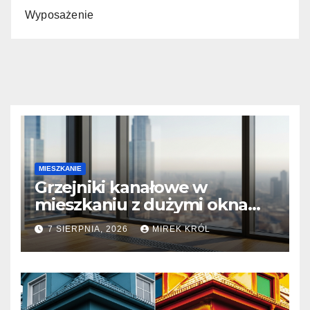
Wyposażenie
MIESZKANIE
Grzejniki kanałowe w
mieszkaniu z dużymi oknami:
Montaż i efektywność
7 SIERPNIA, 2026
MIREK KRÓL
cieplna.