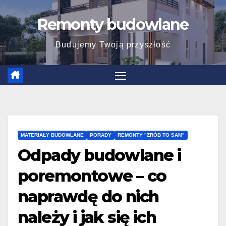
Skip
Remonty budowlane
to
content
Budujemy Twoją przyszłość
MATERIAŁY BUDOWLANE
PORADY
REMONTY "ZRÓB TO SAM"
Odpady budowlane i
poremontowe – co
naprawdę do nich
należy i jak się ich