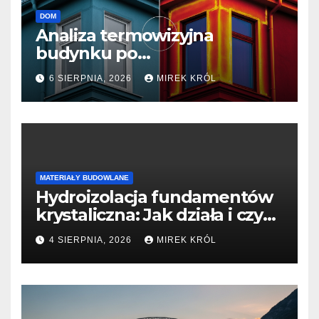
DOM
Analiza termowizyjna
budynku po
termomodernizacji: Jak
6 SIERPNIA, 2026
MIREK KRÓL
sprawdzić efektywność prac?
MATERIAŁY BUDOWLANE
Hydroizolacja fundamentów
krystaliczna: Jak działa i czy
jest lepsza niż tradycyjne
4 SIERPNIA, 2026
MIREK KRÓL
masy bitumiczne?