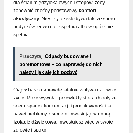
dla ścian międzylokalowych i stropów, żeby
zapewnić choćby podstawowy
komfort
akustyczny
. Niestety, często bywa tak, że sporo
budynków ledwo co je spełnia albo w ogóle nie
spełnia.
Przeczytaj
Odpady budowlane i
poremontowe – co naprawdę do nich
należy i jak się ich pozbyć
Ciągły hałas naprawdę fatalnie wpływa na Twoje
życie. Może wywołać przewlekły stres, kłopoty ze
snem, spadek koncentracji i produktywności, a
nawet problemy z sercem. Inwestując w dobrą
izolację dźwiękową
, inwestujesz więc w swoje
zdrowie i spokój.