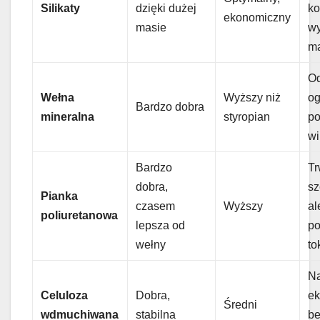
Silikaty
dzięki dużej
ko
ekonomiczny
masie
w
m
Od
Wełna
Wyższy niż
og
Bardzo dobra
mineralna
styropian
po
wi
Bardzo
Tr
dobra,
sz
Pianka
czasem
Wyższy
al
poliuretanowa
lepsza od
po
wełny
to
Na
Celuloza
Dobra,
ek
Średni
wdmuchiwana
stabilna
be