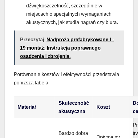
dźwiękoszczelność, szczególnie w
miejscach o specjalnych wymaganiach
akustycznych, jak studia nagrań czy biura.
Przeczytaj
Nadproża prefabrykowane L-
19 montaż: Instrukcja poprawnego
osadzenia i zbrojenia.
Porównanie kosztów i efektywności przedstawia
poniższa tabela:
Skuteczność
D
Materiał
Koszt
akustyczna
c
Pr
Bardzo dobra
tr
Optymalny,