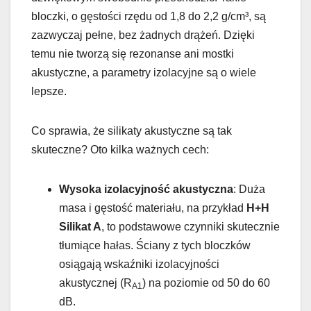
bloczki, o gęstości rzędu od 1,8 do 2,2 g/cm³, są
zazwyczaj pełne, bez żadnych drążeń. Dzięki
temu nie tworzą się rezonanse ani mostki
akustyczne, a parametry izolacyjne są o wiele
lepsze.
Co sprawia, że silikaty akustyczne są tak
skuteczne? Oto kilka ważnych cech:
Wysoka izolacyjność akustyczna
: Duża
masa i gęstość materiału, na przykład
H+H
Silikat A
, to podstawowe czynniki skutecznie
tłumiące hałas. Ściany z tych bloczków
osiągają wskaźniki izolacyjności
akustycznej (R
) na poziomie od 50 do 60
A1
dB.