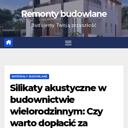
Skip
Remonty budowlane
to
content
Budujemy Twoją przyszłość
MATERIAŁY BUDOWLANE
Silikaty akustyczne w
budownictwie
wielorodzinnym: Czy
warto dopłacić za