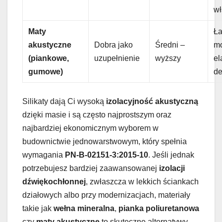
wł
Maty
Ł
akustyczne
Dobra jako
Średni –
mo
(piankowe,
uzupełnienie
wyższy
el
gumowe)
de
Silikaty dają Ci wysoką
izolacyjność akustyczną
dzięki masie i są często najprostszym oraz
najbardziej ekonomicznym wyborem w
budownictwie jednowarstwowym, który spełnia
wymagania
PN-B-02151-3:2015-10
. Jeśli jednak
potrzebujesz bardziej zaawansowanej
izolacji
dźwiękochłonnej
, zwłaszcza w lekkich ściankach
działowych albo przy modernizacjach, materiały
takie jak
wełna mineralna
,
pianka poliuretanowa
czy
maty akustyczne
to skuteczne alternatywy.