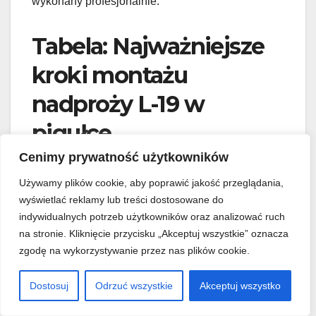
wykonany profesjonalnie.
Tabela: Najważniejsze
kroki montażu
nadproży L-19 w
pigułce
Cenimy prywatność użytkowników
Etap
Opis
Używamy plików cookie, aby poprawić jakość przeglądania,
wyświetlać reklamy lub treści dostosowane do
1.
Precyzyjne wymierzenie i
indywidualnych potrzeb użytkowników oraz analizować ruch
Przygotowanie
przygotowanie otworu
na stronie. Kliknięcie przycisku „Akceptuj wszystkie” oznacza
otworu
zgodnie z projektem.
zgodę na wykorzystywanie przez nas plików cookie.
Wyrównanie i
2.
Dostosuj
Odrzuć wszystkie
Akceptuj wszystko
wypoziomowanie powierzchni
Przygotowanie
podparcia, użycie „poduszki