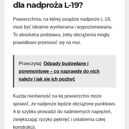
dla nadproża L-19?
Powierzchnia, na której osiądzie nadproże L-19,
musi być idealnie wyrównana i wypoziomowana.
To absolutna podstawa, żeby obciążenia mogły
prawidłowo przenosić się na mur.
Przeczytaj
Odpady budowlane i
poremontowe – co naprawdę do nich
należy i jak się ich pozbyć
Każda nierówność na tej powierzchni może
sprawić, że nadproże będzie obciążone punktowo.
A to szybko prowadzi do nadmiernych naprężeń,
zwiększając ryzyko pęknięć i osłabienia całej
konstrukcji.