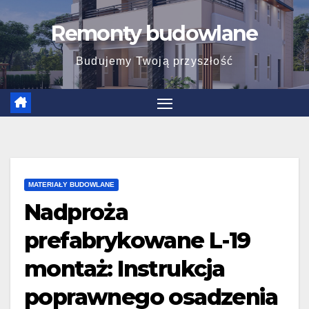
Skip
Remonty budowlane
to
content
Budujemy Twoją przyszłość
MATERIAŁY BUDOWLANE
Nadproża
prefabrykowane L-19
montaż: Instrukcja
poprawnego osadzenia