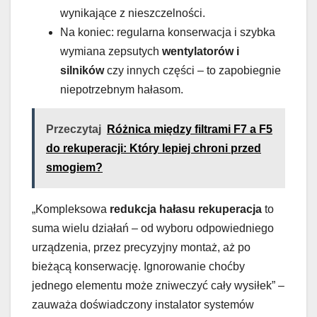
wynikające z nieszczelności.
Na koniec: regularna konserwacja i szybka
wymiana zepsutych
wentylatorów i
silników
czy innych części – to zapobiegnie
niepotrzebnym hałasom.
Przeczytaj
Różnica między filtrami F7 a F5
do rekuperacji: Który lepiej chroni przed
smogiem?
„Kompleksowa
redukcja hałasu rekuperacja
to
suma wielu działań – od wyboru odpowiedniego
urządzenia, przez precyzyjny montaż, aż po
bieżącą konserwację. Ignorowanie choćby
jednego elementu może zniweczyć cały wysiłek” –
zauważa doświadczony instalator systemów