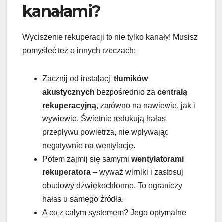
kanałami?
Wyciszenie rekuperacji to nie tylko kanały! Musisz
pomyśleć też o innych rzeczach:
Zacznij od instalacji
tłumików
akustycznych
bezpośrednio za
centralą
rekuperacyjną
, zarówno na nawiewie, jak i
wywiewie. Świetnie redukują hałas
przepływu powietrza, nie wpływając
negatywnie na wentylację.
Potem zajmij się samymi
wentylatorami
rekuperatora
– wyważ wirniki i zastosuj
obudowy dźwiękochłonne. To ograniczy
hałas u samego źródła.
A co z całym systemem? Jego optymalne