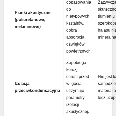
dopasowania
Zazwycza
do
skuteczn
Pianki akustyczne
nietypowych
tłumieniu
(poliuretanowe,
kształtów,
szeroko
melaminowe)
dobra
hałasu ni
absorpcja
mineralna
dźwięków
powietrznych.
Zapobiega
korozji,
chroni przed
Nie jest t
Izolacja
wilgocią,
samodzie
przeciwkondensacyjna
utrzymuje
materiał 
parametry
lecz uzup
izolacji
akustycznej.