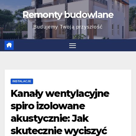
Skip
Remonty budowlane
to
content
Budujemy Twoją przyszłość
INSTALACJE
Kanały wentylacyjne
spiro izolowane
akustycznie: Jak
skutecznie wyciszyć