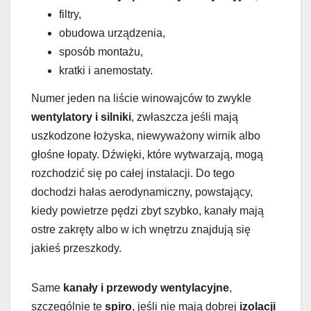
filtry,
obudowa urządzenia,
sposób montażu,
kratki i anemostaty.
Numer jeden na liście winowajców to zwykle
wentylatory i silniki
, zwłaszcza jeśli mają
uszkodzone łożyska, niewyważony wirnik albo
głośne łopaty. Dźwięki, które wytwarzają, mogą
rozchodzić się po całej instalacji. Do tego
dochodzi hałas aerodynamiczny, powstający,
kiedy powietrze pędzi zbyt szybko, kanały mają
ostre zakręty albo w ich wnętrzu znajdują się
jakieś przeszkody.
Same
kanały i przewody wentylacyjne
,
szczególnie te
spiro
, jeśli nie mają dobrej
izolacji