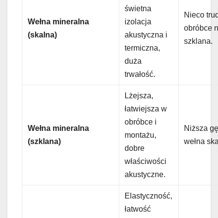
świetna
Nieco tru
Wełna mineralna
izolacja
obróbce n
(skalna)
akustyczna i
szklana.
termiczna,
duża
trwałość.
Lżejsza,
łatwiejsza w
obróbce i
Wełna mineralna
Niższa gę
montażu,
(szklana)
wełna ska
dobre
właściwości
akustyczne.
Elastyczność,
łatwość