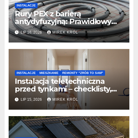
INSTALACJE
Rury PEX z barierą
antydyfuzyjną: Prawidłowy
montaż w instalacji
LIP 16, 2026
MIREK KRÓL
ogrzewania podłogowego.
INSTALACJE
MIESZKANIE
REMONTY "ZRÓB TO SAM"
Instalacja teletechniczna
przed tynkami – checklisty,
błędy i planowanie sieci
LIP 15, 2026
MIREK KRÓL