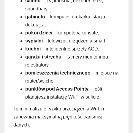
salonu
– TV, konsola, dekoder IPTV,
soundbary,
gabinetu
– komputer, drukarka, stacja
dokująca,
pokoi dzieci
– komputery, konsole,
sypialni
– telewizor, urządzenia smart,
kuchni
– inteligentne sprzęty AGD,
garażu i strychu
– kamery monitoringu,
rejestratory,
pomieszczenia technicznego
– miejsce na
router/swiche,
punktów pod Access Pointy
– jeśli
planujesz instalację Wi-Fi w suficie.
To minimalizuje ryzyko przeciążenia Wi-Fi i
zapewnia maksymalną prędkość transmisji
danych.