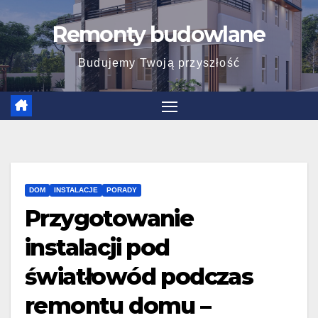
Skip
Remonty budowlane
to
content
Budujemy Twoją przyszłość
DOM
INSTALACJE
PORADY
Przygotowanie
instalacji pod
światłowód podczas
remontu domu –