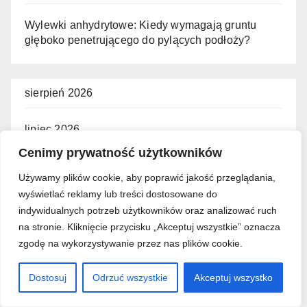
Wylewki anhydrytowe: Kiedy wymagają gruntu
głęboko penetrującego do pylących podłoży?
sierpień 2026
lipiec 2026
Cenimy prywatność użytkowników
czerwiec 2026
Używamy plików cookie, aby poprawić jakość przeglądania,
wyświetlać reklamy lub treści dostosowane do
maj 2026
indywidualnych potrzeb użytkowników oraz analizować ruch
na stronie. Kliknięcie przycisku „Akceptuj wszystkie” oznacza
kwiecień 2026
zgodę na wykorzystywanie przez nas plików cookie.
marzec 2026
Dostosuj
Odrzuć wszystkie
Akceptuj wszystko