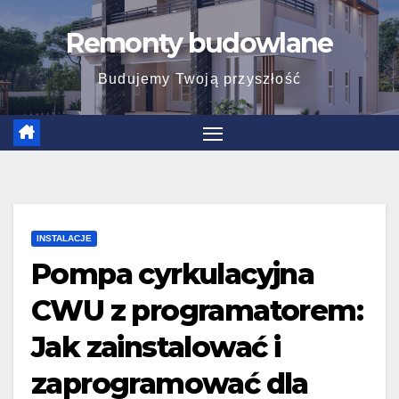
Skip
Remonty budowlane
to
content
Budujemy Twoją przyszłość
INSTALACJE
Pompa cyrkulacyjna
CWU z programatorem:
Jak zainstalować i
zaprogramować dla