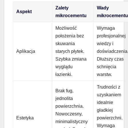
Zalety
Wady
Aspekt
mikrocementu
mikrocement
Możliwość
Wymaga
położenia bez
profesjonalnej
skuwania
wiedzy i
Aplikacja
starych płytek.
doświadczenia
Szybka zmiana
Dłuższy czas
wyglądu
schnięcia
łazienki.
warstw.
Trudności z
Brak fug,
uzyskaniem
jednolita
idealnie
powierzchnia.
gładkiej
Nowoczesny,
Estetyka
powierzchni.
minimalistyczny
Wymaga