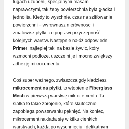
fugach uzupełnij specjalnymi masami
naprawczymi, tak żeby powierzchnia była gładka i
jednolita. Kiedy to wyschnie, czas na szlifowanie
powierzchni – wyrównasz nierówności i
zmatowisz płytki, co poprawi przyczepność
kolejnych warstw. Następnie nałóż odpowiedni
Primer
, najlepiej taki na bazie żywic, który
wzmocni podłoże, uszczelni je i mocno zwiększy
adhezję mikrocementu.
Coś super ważnego, zwłaszcza gdy kładziesz
mikrocement na płytki
, to wtopienie
Fiberglass
Mesh
w pierwszą warstwę mikrocementu. Ta
siatka to takie zbrojenie, które skutecznie
zapobiega powstawaniu pęknięć. Na koniec,
mikrocement nakłada się w kilku cienkich
warstwach, każdą po wyschnięciu i delikatnym