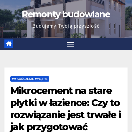
Skip
Remonty budowlane
to
content
Budujemy Twoją przyszłość
WYKOŃCZENIE WNĘTRZ
Mikrocement na stare
płytki w łazience: Czy to
rozwiązanie jest trwałe i
jak przygotować