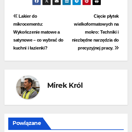
Nawigacja
Lakier do
Cięcie płytek
mikrocementu:
wielkoformatowych na
wpisu
Wykończenie matowe a
mokro: Techniki i
satynowe – co wybrać do
niezbędne narzędzia do
kuchni i łazienki?
precyzyjnej pracy.
Mirek Król
Powiązane