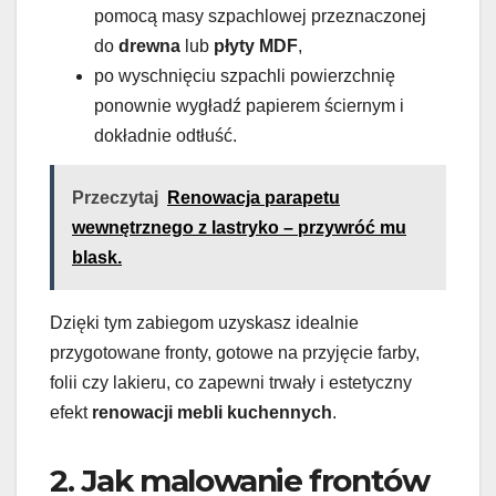
pomocą masy szpachlowej przeznaczonej
do
drewna
lub
płyty MDF
,
po wyschnięciu szpachli powierzchnię
ponownie wygładź papierem ściernym i
dokładnie odtłuść.
Przeczytaj
Renowacja parapetu
wewnętrznego z lastryko – przywróć mu
blask.
Dzięki tym zabiegom uzyskasz idealnie
przygotowane fronty, gotowe na przyjęcie farby,
folii czy lakieru, co zapewni trwały i estetyczny
efekt
renowacji mebli kuchennych
.
2. Jak malowanie frontów