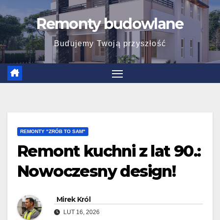
Skip
Remonty budowlane
to
content
Budujemy Twoją przyszłość
REMONTY "ZRÓB TO SAM"
Remont kuchni z lat 90.:
Nowoczesny design!
Mirek Król
LUT 16, 2026