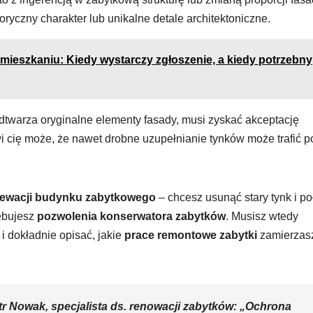
oryczny charakter lub unikalne detale architektoniczne.
mieszkaniu: Kiedy wystarczy zgłoszenie, a kiedy potrzebny
odtwarza oryginalne elementy fasady, musi zyskać akceptację
wi cię może, że nawet drobne uzupełnianie tynków może trafić p
lewacji budynku zabytkowego
– chcesz usunąć stary tynk i po
zebujesz
pozwolenia konserwatora zabytków
. Musisz wtedy
i dokładnie opisać, jakie
prace remontowe zabytki
zamierzas
otr Nowak, specjalista ds. renowacji zabytków: „Ochrona