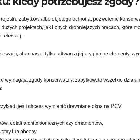
u: kiedy potrzebujesz zgody?
rejestru zabytków albo objętego ochroną, pozwolenie konserw
dużych projektach, jak i o tych drobniejszych pracach, które m
ć elewacji.
lewacji, albo nawet tylko odtwarza jej oryginalne elementy, w
e wymagają zgody konserwatora zabytków, to wszelkie działan
:
przykład, jeśli chcesz wymienić drewniane okna na PCV,
ów, detali architektonicznych czy ornamentów,
wotny lub obecny,
 to z ingerencją w zabytkową strukturę lub zmianą proporcji fasa