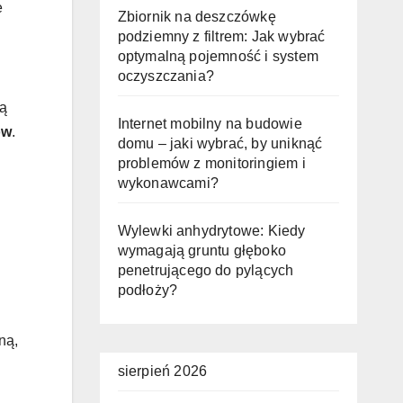
e
Zbiornik na deszczówkę
podziemny z filtrem: Jak wybrać
optymalną pojemność i system
oczyszczania?
wą
Internet mobilny na budowie
ów
.
domu – jaki wybrać, by uniknąć
problemów z monitoringiem i
wykonawcami?
Wylewki anhydrytowe: Kiedy
wymagają gruntu głęboko
penetrującego do pylących
podłoży?
ną,
sierpień 2026