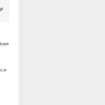
ji
abytek
z je