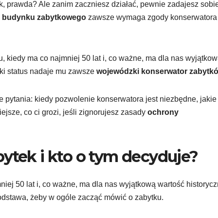
k, prawda? Ale zanim zaczniesz działać, pewnie zadajesz sobi
i budynku zabytkowego
zawsze wymaga zgody konserwatora
, kiedy ma co najmniej 50 lat i, co ważne, ma dla nas wyjątko
aki status nadaje mu zawsze
wojewódzki konserwator zabytk
 pytania: kiedy pozwolenie konserwatora jest niezbędne, jakie
ejsze, co ci grozi, jeśli zignorujesz zasady
ochrony
bytek i kto o tym decyduje?
iej 50 lat i, co ważne, ma dla nas wyjątkową wartość historycz
podstawa, żeby w ogóle zacząć mówić o zabytku.