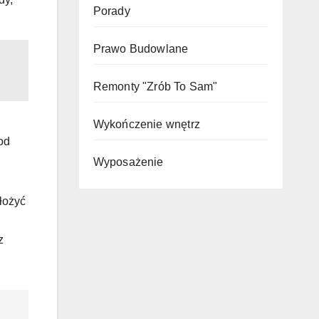
Porady
Prawo Budowlane
Remonty "Zrób To Sam"
Wykończenie wnętrz
od
Wyposażenie
łożyć
z