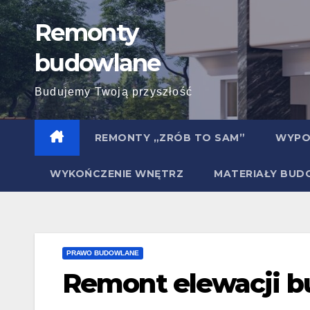
Skip
Remonty
to
content
budowlane
Budujemy Twoją przyszłość
REMONTY „ZRÓB TO SAM”
WYPO
WYKOŃCZENIE WNĘTRZ
MATERIAŁY BU
PRAWO BUDOWLANE
Remont elewacji b