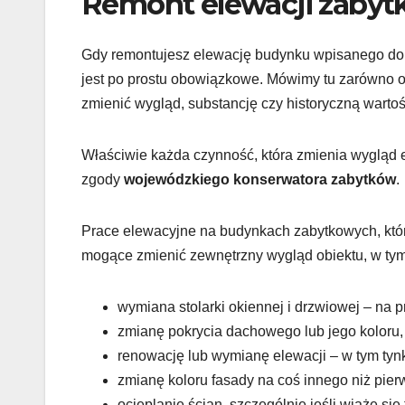
Remont elewacji zabytk
Gdy remontujesz elewację budynku wpisanego do 
jest po prostu obowiązkowe. Mówimy tu zarówno o 
zmienić wygląd, substancję czy historyczną wartoś
Właściwie każda czynność, która zmienia wygląd e
zgody
wojewódzkiego konserwatora zabytków
.
Prace elewacyjne na budynkach zabytkowych, któr
mogące zmienić zewnętrzny wygląd obiektu, w tym
wymiana stolarki okiennej i drzwiowej – na 
zmianę pokrycia dachowego lub jego koloru,
renowację lub wymianę elewacji – w tym tynk
zmianę koloru fasady na coś innego niż pier
ocieplanie ścian, szczególnie jeśli wiąże się