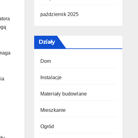
październik 2025
atora
ogą
Działy
ymaga
Dom
Instalacje
ia
Materiały budowlane
Mieszkanie
Ogród
dy,