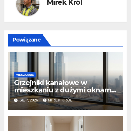
Mirek Król
Powiązane
MIESZKANIE
Grzejniki kanałowe w
mieszkaniu z dużymi oknami:
Montaż i efektywność
SIE 7, 2026
MIREK KRÓL
cieplna.