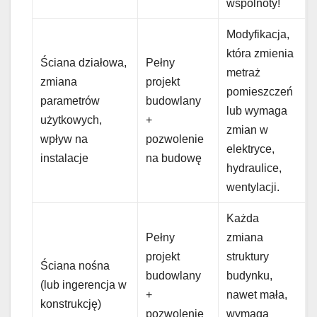
wspólnoty!
Modyfikacja,
która zmienia
Ściana działowa,
Pełny
metraż
zmiana
projekt
pomieszczeń
parametrów
budowlany
lub wymaga
użytkowych,
+
zmian w
wpływ na
pozwolenie
elektryce,
instalacje
na budowę
hydraulice,
wentylacji.
Każda
Pełny
zmiana
projekt
struktury
Ściana nośna
budowlany
budynku,
(lub ingerencja w
+
nawet mała,
konstrukcję)
pozwolenie
wymaga