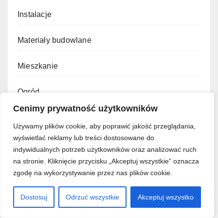
Instalacje
Materiały budowlane
Mieszkanie
Ogród
Cenimy prywatność użytkowników
Porady
Używamy plików cookie, aby poprawić jakość przeglądania,
wyświetlać reklamy lub treści dostosowane do
Prawo Budowlane
indywidualnych potrzeb użytkowników oraz analizować ruch
na stronie. Kliknięcie przycisku „Akceptuj wszystkie” oznacza
Remonty "Zrób To Sam"
zgodę na wykorzystywanie przez nas plików cookie.
Wykończenie wnętrz
Dostosuj
Odrzuć wszystkie
Akceptuj wszystko