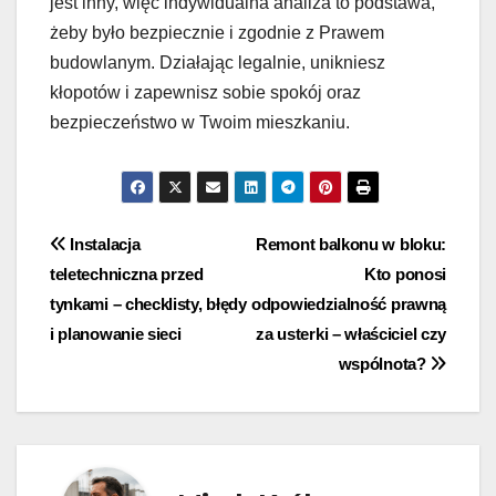
jest inny, więc indywidualna analiza to podstawa,
żeby było bezpiecznie i zgodnie z Prawem
budowlanym. Działając legalnie, unikniesz
kłopotów i zapewnisz sobie spokój oraz
bezpieczeństwo w Twoim mieszkaniu.
Nawigacja
Instalacja
Remont balkonu w bloku:
teletechniczna przed
Kto ponosi
wpisu
tynkami – checklisty, błędy
odpowiedzialność prawną
i planowanie sieci
za usterki – właściciel czy
wspólnota?