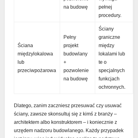
na budowę
pełnej
procedury.
Ściany
Pełny
graniczne
Ściana
projekt
między
międzylokalowa
budowlany
lokalami lub
lub
+
te o
przeciwpożarowa
pozwolenie
specjalnych
na budowę
funkcjach
ochronnych.
Dlatego, zanim zaczniesz przesuwać czy usuwać
ściany, zawsze skonsultuj się z kimś z branży –
architektem albo konstruktorem – i koniecznie z
urzędem nadzoru budowlanego. Każdy przypadek