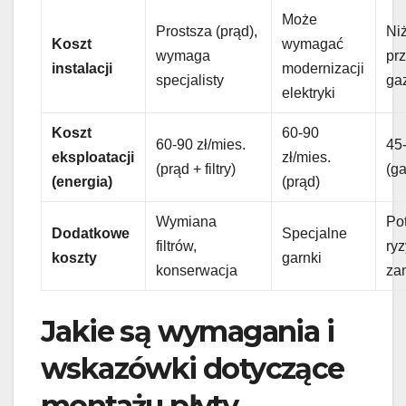
Może
Prostsza (prąd),
Niż
Koszt
wymagać
wymaga
pr
instalacji
modernizacji
specjalisty
ga
elektryki
Koszt
60-90
60-90 zł/mies.
45-
eksploatacji
zł/mies.
(prąd + filtry)
(ga
(energia)
(prąd)
Wymiana
Po
Dodatkowe
Specjalne
filtrów,
ryz
koszty
garnki
konserwacja
za
Jakie są wymagania i
wskazówki dotyczące
montażu płyty