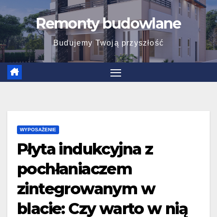
Skip
Remonty budowlane
to
content
Budujemy Twoją przyszłość
WYPOSAŻENIE
Płyta indukcyjna z
pochłaniaczem
zintegrowanym w
blacie: Czy warto w nią