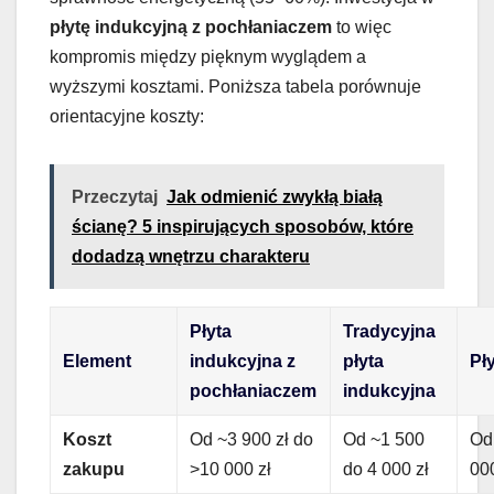
płytę indukcyjną z pochłaniaczem
to więc
kompromis między pięknym wyglądem a
wyższymi kosztami. Poniższa tabela porównuje
orientacyjne koszty:
Przeczytaj
Jak odmienić zwykłą białą
ścianę? 5 inspirujących sposobów, które
dodadzą wnętrzu charakteru
Płyta
Tradycyjna
Element
indukcyjna z
płyta
Pł
pochłaniaczem
indukcyjna
Koszt
Od ~3 900 zł do
Od ~1 500
Od
zakupu
>10 000 zł
do 4 000 zł
000