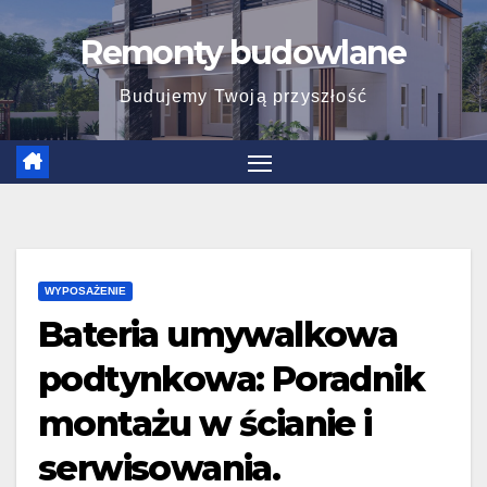
Skip
Remonty budowlane
to
content
Budujemy Twoją przyszłość
WYPOSAŻENIE
Bateria umywalkowa
podtynkowa: Poradnik
montażu w ścianie i
serwisowania.