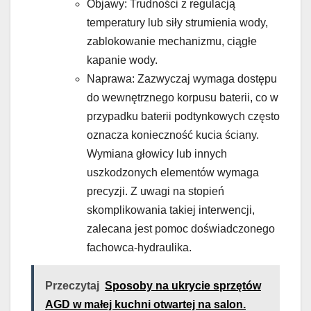
Objawy: Trudności z regulacją
temperatury lub siły strumienia wody,
zablokowanie mechanizmu, ciągłe
kapanie wody.
Naprawa: Zazwyczaj wymaga dostępu
do wewnętrznego korpusu baterii, co w
przypadku baterii podtynkowych często
oznacza konieczność kucia ściany.
Wymiana głowicy lub innych
uszkodzonych elementów wymaga
precyzji. Z uwagi na stopień
skomplikowania takiej interwencji,
zalecana jest pomoc doświadczonego
fachowca-hydraulika.
Przeczytaj
Sposoby na ukrycie sprzętów
AGD w małej kuchni otwartej na salon.