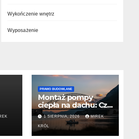
Wykończenie wnętrz
Wyposażenie
PRAWO BUDOWLANE
Montaż pompy
ciepła na dachu: Czy
k
instalacja wymaga
REK
1 SIERPNIA, 2026
MIREK
zgłoszenia lub
pozwolenia na
KRÓL
y
budowę?