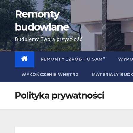
Skip
Remonty
to
content
budowlane
Budujemy Twoją przyszłość
REMONTY „ZRÓB TO SAM”
WYPO
WYKOŃCZENIE WNĘTRZ
MATERIAŁY BU
Polityka prywatności