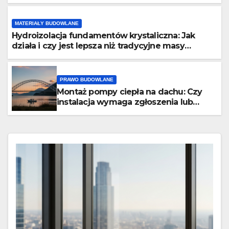
efektywność prac?
MATERIAŁY BUDOWLANE
Hydroizolacja fundamentów krystaliczna: Jak
działa i czy jest lepsza niż tradycyjne masy
bitumiczne?
PRAWO BUDOWLANE
Montaż pompy ciepła na dachu: Czy
instalacja wymaga zgłoszenia lub
pozwolenia na budowę?