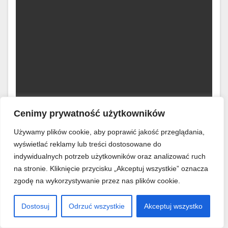
Cenimy prywatność użytkowników
Używamy plików cookie, aby poprawić jakość przeglądania,
WYKOŃCZENIE WNĘTRZ
wyświetlać reklamy lub treści dostosowane do
indywidualnych potrzeb użytkowników oraz analizować ruch
Tynk strukturalny typu trawertyn:
na stronie. Kliknięcie przycisku „Akceptuj wszystkie” oznacza
Pełna aplikacja krok po kroku na
zgodę na wykorzystywanie przez nas plików cookie.
ścianie w salonie.
Dostosuj
Odrzuć wszystkie
Akceptuj wszystko
26 CZERWCA, 2026
MIREK KRÓL
Współczesne wnętrza domów coraz częściej szukamy