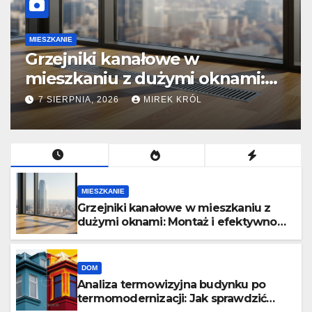
MIESZKANIE
Grzejniki kanałowe w
mieszkaniu z dużymi oknami:
Montaż i efektywność cieplna.
7 SIERPNIA, 2026
MIREK KRÓL
MIESZKANIE
Grzejniki kanałowe w mieszkaniu z
dużymi oknami: Montaż i efektywność
cieplna.
DOM
Analiza termowizyjna budynku po
termomodernizacji: Jak sprawdzić